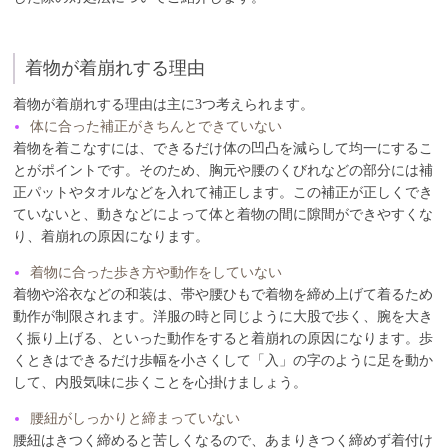
着物が着崩れする理由
着物が着崩れする理由は主に3つ考えられます。
体に合った補正がきちんとできていない
着物を着こなすには、できるだけ体の凹凸を減らして均一にするこ
とがポイントです。そのため、胸元や腰のくびれなどの部分には補
正パットやタオルなどを入れて補正します。この補正が正しくでき
ていないと、動きなどによって体と着物の間に隙間ができやすくな
り、着崩れの原因になります。
着物に合った歩き方や動作をしていない
着物や浴衣などの和装は、帯や腰ひもで着物を締め上げて着るため
動作が制限されます。洋服の時と同じように大股で歩く、腕を大き
く振り上げる、といった動作をすると着崩れの原因になります。歩
くときはできるだけ歩幅を小さくして「入」の字のように足を動か
して、内股気味に歩くことを心掛けましょう。
腰紐がしっかりと締まっていない
腰紐はきつく締めると苦しくなるので、あまりきつく締めず着付け