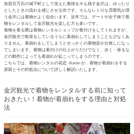
加賀百万石の城下町として栄えた風情を今も残す金沢は、ゆったり
としたときの流れを感じさせる街です。そんなレトロな雰囲気が漂
う金沢には着物がよく似合います。近年では、デートや女子旅で着
物をレンタルして金沢観光を楽しむ方も多いです。
着物を着る際は着物レンタルショップが着付けをしてくれますが、
金沢観光で散策をしているうちに着崩れしてしまうことも少なくあ
りません。着崩れをしてしまうとせっかくの着物姿が台無しになっ
てしまいます。着物は着付けの仕上がりだけでなく、歩く・座るな
どの動作によっても着崩れが起こってしまうのです。
こちらでは、着物レンタルの花恋 -Karen-が、着物が着崩れをする
原因とその対処法について詳しく解説いたします。
金沢観光で着物をレンタルする前に知って
おきたい！着物が着崩れをする理由と対処
法