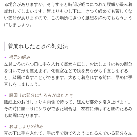
る場合がありますが、そうすると時間が経つにつれて腰紐が緩み着
崩れしてしまいます。胃よりも少し下に、きつく締めても苦しくな
い箇所がありますので、この場所にきつく腰紐を締めてもらうよう
にしましょう。
着崩れしたときの対処法
襟元の緩み
左見ごろの八つ口に手を入れて襟元を正し、おはしょりの衿の部分
を引いて形を整えます。化粧室などで鏡を見ながら手直しをする
と、綺麗に直すことができます。大きく着崩れする前に、早めに手
直しをしましょう。
腰回りの部分にたるみが出たとき
腰紐上のおはしょりを内側で持って、緩んだ部分を引き上げます。
その時に腰回りにシワができた場合は、左右に伸ばすと腰のたるみ
も綺麗になります。
おはしょりの弛み
帯の下に手を入れて、手の平で撫でるようにたるんでいる部分を左